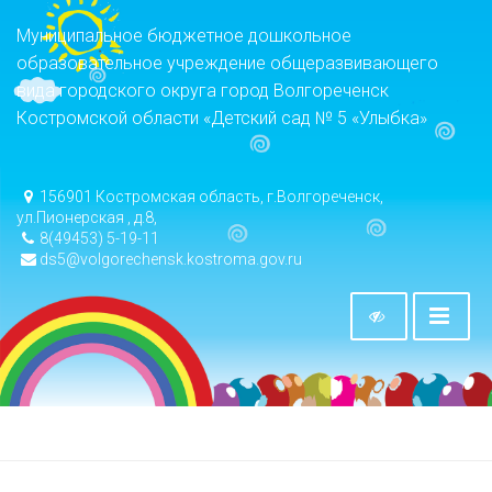
Муниципальное бюджетное дошкольное
образовательное учреждение общеразвивающего
вида городского округа город Волгореченск
Костромской области «Детский сад № 5 «Улыбка»
156901 Костромская область, г.Волгореченск,
ул.Пионерская , д.8,
8(49453) 5-19-11
ds5@volgorechensk.kostroma.gov.ru