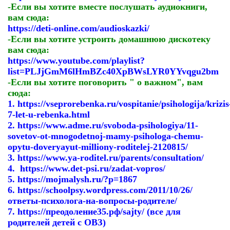
-Если вы хотите вместе послушать аудиокниги,
вам сюда:
https://deti-online.com/audioskazki/
-Если вы хотите устроить домашнюю дискотеку
вам сюда:
https://www.youtube.com/playlist?
list=PLJjGmM6lHmBZc40XpBWsLYR0YYvqgu2bm
-Если вы хотите поговорить " о важном", вам
сюда:
1.
https://vseprorebenka.ru/vospitanie/psihologija/krizis
7-let-u-rebenka.html
2.
https://www.adme.ru/svoboda-psihologiya/11-
sovetov-ot-mnogodetnoj-mamy-psihologa-chemu-
opytu-doveryayut-milliony-roditelej-2120815/
3.
https://www.ya-roditel.ru/parents/consultation/
4.
https://www.det-psi.ru/zadat-vopros/
5.
https://mojmalysh.ru/?p=1867
6.
https://schoolpsy.wordpress.com/2011/10/26/
ответы-психолога-на-вопросы-родителе/
7.
https://преодоление35.рф/sajty/
(все для
родителей детей с ОВЗ)