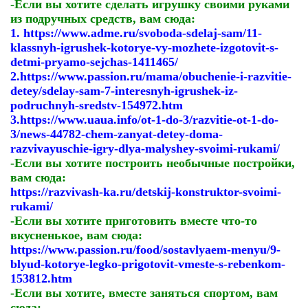
-Если вы хотите сделать игрушку своими руками
из подручных средств, вам сюда:
1.
https://www.adme.ru/svoboda-sdelaj-sam/11-
klassnyh-igrushek-kotorye-vy-mozhete-izgotovit-s-
detmi-pryamo-sejchas-1411465/
2.
https://www.passion.ru/mama/obuchenie-i-razvitie-
detey/sdelay-sam-7-interesnyh-igrushek-iz-
podruchnyh-sredstv-154972.htm
3.
https://www.uaua.info/ot-1-do-3/razvitie-ot-1-do-
3/news-44782-chem-zanyat-detey-doma-
razvivayuschie-igry-dlya-malyshey-svoimi-rukami/
-Если вы хотите построить необычные постройки,
вам сюда:
https://razvivash-ka.ru/detskij-konstruktor-svoimi-
rukami/
-Если вы хотите приготовить вместе что-то
вкусненькое, вам сюда:
https://www.passion.ru/food/sostavlyaem-menyu/9-
blyud-kotorye-legko-prigotovit-vmeste-s-rebenkom-
153812.htm
-Если вы хотите, вместе заняться спортом, вам
сюда: