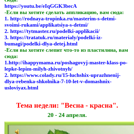
https://youtu.be/eIqGGK3becA
-Если вы хотите сделать аппликацию, вам сюда:
1.
http://rodnaya-tropinka.ru/masterim-s-detmi-
svoimi-rukami/applikatsiya-s-detmi/
2.
https://tytmaster.ru/podelki-applikacii/
3.
https://tratatuk.ru/materialy/podelki-iz-
bumagi/podelki-dlya-detej.html
-Если вы хотите слепит что-то из пластилина, вам
сюда:
1.
http://ihappymama.ru/poshagovyj-master-klass-po-
lepke-lepim-milyh-zhivotnyh/
2.
https://www.colady.ru/15-luchshix-uprazhnenij-
dlya-rebenka-shkolnika-7-10-let-v-domashnix-
usloviyax.html
Тема недели: "Весна - красна".
20 - 24 апреля.