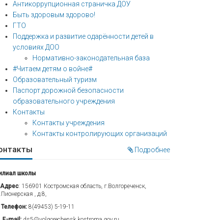
Антикоррупционная страничка ДОУ
Быть здоровым здорово!
ГТО
Поддержка и развитие одарённости детей в
условиях ДОО
Нормативно-законодательная база
#Читаем детям о войне#
Образовательный туризм
Паспорт дорожной безопасности
образовательного учреждения
Контакты
Контакты учреждения
Контакты контролирующих организаций
онтакты
Подробнее
илиал школы
Адрес
: 156901 Костромская область, г.Волгореченск,
.Пионерская , д.8,
Телефон:
8(49453) 5-19-11
E-mail:
ds5@volgorechensk.kostroma.gov.ru