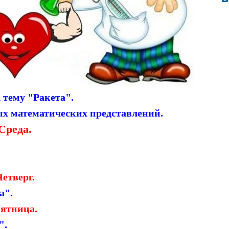
а тему "Ракета".
х математических представлений.
Среда.
Четверг.
а".
ятница.
".