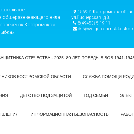
дошкольное
156901 Костромская област
е общеразвивающего вида
ул.Пионерская , д.8,
8(49453) 5-19-11
лгореченск Костромской
ds5@volgorechensk.kostrom
лыбка»
ЗАЩИТНИКА ОТЕЧЕСТВА - 2025. 80 ЛЕТ ПОБЕДЫ В ВОВ 1941-194
ТНИКОВ КОСТРОМСКОЙ ОБЛАСТИ
СЛУЖБА ПОМОЩИ РОД
НИЯ
ДЕТСТВО ПОД ЗАЩИТОЙ
ГОД СЕМЬИ
ЭЛЕКТ
ЯВЛЕНИЯ
ИНФОРМАЦИОННАЯ БЕЗОПАСНОСТЬ
РАБО