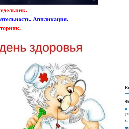
едельник.
еятельность. Аппликация.
торник.
К
Ф
ул