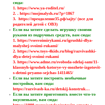
сюда:
1. https://www.ya-roditel.ru/
2. .
https://mojmalysh.ru/?p=1867
3.
https://преодоление35.рф/sajty/
(все для
родителей детей с ОВЗ)
Если вы хотите сделать игрушку своими
руками из подручных средств, вам сюда:
1. https://vsesvoimirykami.ru/igrushki-dlya-
malyshej-svoimi-rukami/
2. https://www.toys-4kids.ru/blog/razvivashki-
dlya-detej-svoimi-rukami
3. https://www.adme.ru/svoboda-sdelaj-sam/11-
klassnyh-igrushek-kotorye-vy-mozhete-izgotovit-
s-detmi-pryamo-sejchas-1411465/
Если вы хотите построить необычные
постройки, вам сюда:
https://razvivash-ka.ru/detskij-konstruk
…
Если вы хотите приготовить вместе что-то
вкусненькое, вам сюда: