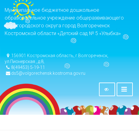
Муниципальное бюджетное дошкольное
образовательное учреждение общеразвивающего
вида городского округа город Волгореченск
Костромской области «Детский сад № 5 «Улыбка»
156901 Костромская область, г.Волгореченск,
ул.Пионерская , д.8,
8(49453) 5-19-11
ds5@volgorechensk.kostroma.gov.ru