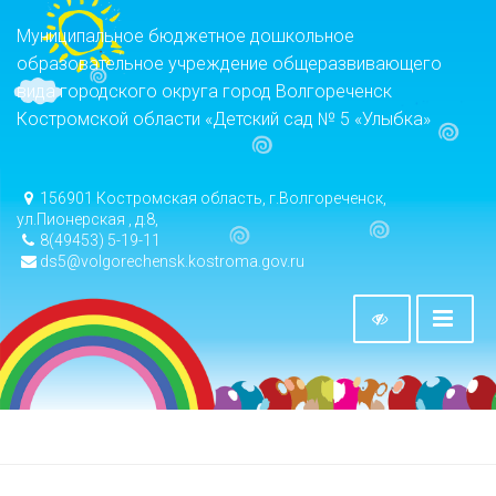
Муниципальное бюджетное дошкольное
образовательное учреждение общеразвивающего
вида городского округа город Волгореченск
Костромской области «Детский сад № 5 «Улыбка»
156901 Костромская область, г.Волгореченск,
ул.Пионерская , д.8,
8(49453) 5-19-11
ds5@volgorechensk.kostroma.gov.ru