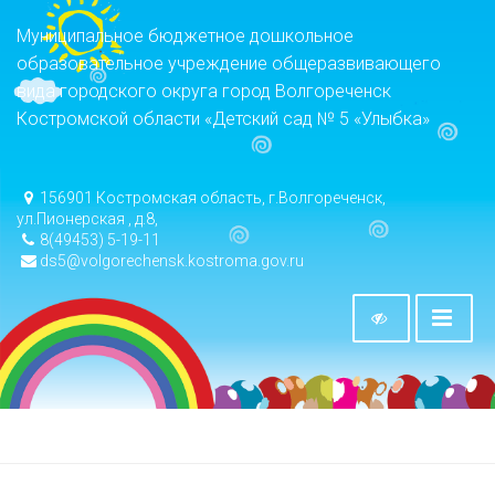
Муниципальное бюджетное дошкольное
образовательное учреждение общеразвивающего
вида городского округа город Волгореченск
Костромской области «Детский сад № 5 «Улыбка»
156901 Костромская область, г.Волгореченск,
ул.Пионерская , д.8,
8(49453) 5-19-11
ds5@volgorechensk.kostroma.gov.ru