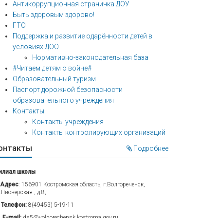
Антикоррупционная страничка ДОУ
Быть здоровым здорово!
ГТО
Поддержка и развитие одарённости детей в
условиях ДОО
Нормативно-законодательная база
#Читаем детям о войне#
Образовательный туризм
Паспорт дорожной безопасности
образовательного учреждения
Контакты
Контакты учреждения
Контакты контролирующих организаций
онтакты
Подробнее
илиал школы
Адрес
: 156901 Костромская область, г.Волгореченск,
.Пионерская , д.8,
Телефон:
8(49453) 5-19-11
E-mail:
ds5@volgorechensk.kostroma.gov.ru