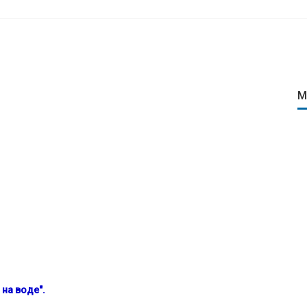
М
на воде".