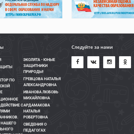
лы
Следуйте за нами
Я
ЭКОЛЯТА - ЮНЫЕ
ЗАЩИТНИКИ
АЩИТЫ
ПРИРОДЫ!
ГРЕВЦОВА НАТАЛЬЯ
КТОР ПО
АЛЕКСАНДРОВНА
СКОЙ
Е
ИВАНОВА ЛЮБОВЬ
МИХАЙЛОВНА
ЦИОННОЕ
ДЕЙСТВИЕ С
АРДАМАКОВА
ЛЯМИ
НАТАЛЬЯ
АННИКОВ.
РОБЕРТОВНА
 НАШЕГО
СВЕДЕНИЯ О
ЬНОГО
ПЕДАГОГАХ