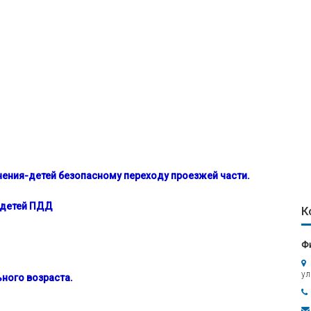
чения-детей безопасному переходу проезжей части
.
 детей ПДД
К
Ф
ул
ного возраста.