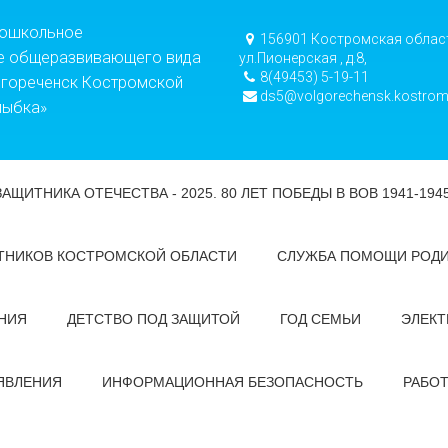
дошкольное
156901 Костромская област
е общеразвивающего вида
ул.Пионерская , д.8,
8(49453) 5-19-11
лгореченск Костромской
ds5@volgorechensk.kostrom
лыбка»
ЗАЩИТНИКА ОТЕЧЕСТВА - 2025. 80 ЛЕТ ПОБЕДЫ В ВОВ 1941-194
ТНИКОВ КОСТРОМСКОЙ ОБЛАСТИ
СЛУЖБА ПОМОЩИ РОД
НИЯ
ДЕТСТВО ПОД ЗАЩИТОЙ
ГОД СЕМЬИ
ЭЛЕКТ
ЯВЛЕНИЯ
ИНФОРМАЦИОННАЯ БЕЗОПАСНОСТЬ
РАБО