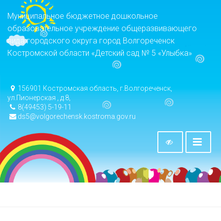
Муниципальное бюджетное дошкольное
образовательное учреждение общеразвивающего
вида городского округа город Волгореченск
Костромской области «Детский сад № 5 «Улыбка»
156901 Костромская область, г.Волгореченск,
ул.Пионерская , д.8,
8(49453) 5-19-11
ds5@volgorechensk.kostroma.gov.ru