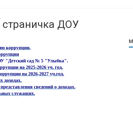
 страничка ДОУ
М
ию коррупции.
оррупции
У "Детский сад № 5 "Улыбка".
рупции на 2025-2026 уч. год.
ррупции на 2026-2027 уч.год.
х доходах.
представления сведений о доходах.
льных служащих.