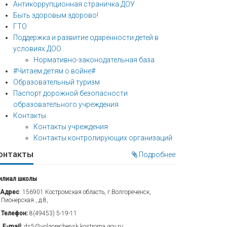
Антикоррупционная страничка ДОУ
Быть здоровым здорово!
ГТО
Поддержка и развитие одарённости детей в
условиях ДОО
Нормативно-законодательная база
#Читаем детям о войне#
Образовательный туризм
Паспорт дорожной безопасности
образовательного учреждения
Контакты
Контакты учреждения
Контакты контролирующих организаций
онтакты
Подробнее
илиал школы
Адрес
: 156901 Костромская область, г.Волгореченск,
.Пионерская , д.8,
Телефон:
8(49453) 5-19-11
E-mail:
ds5@volgorechensk.kostroma.gov.ru