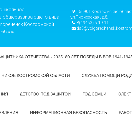
дошкольное
156901 Костромская област
е общеразвивающего вида
ул.Пионерская , д.8,
8(49453) 5-19-11
лгореченск Костромской
ds5@volgorechensk.kostrom
лыбка»
ЗАЩИТНИКА ОТЕЧЕСТВА - 2025. 80 ЛЕТ ПОБЕДЫ В ВОВ 1941-194
ТНИКОВ КОСТРОМСКОЙ ОБЛАСТИ
СЛУЖБА ПОМОЩИ РОД
НИЯ
ДЕТСТВО ПОД ЗАЩИТОЙ
ГОД СЕМЬИ
ЭЛЕКТ
ЯВЛЕНИЯ
ИНФОРМАЦИОННАЯ БЕЗОПАСНОСТЬ
РАБО