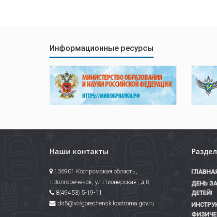
Информационные ресурсы
Наши контакты
Разде
156901 Костромская область,
ГЛАВНА
г.Волгореченск, ул.Пионерская , д.8,
ДЕНЬ З
8(49453) 5-19-11
ДЕТЕЙ!
ds5@volgorechensk.kostroma.gov.ru
ИНСТРУ
ФИЗИЧЕ