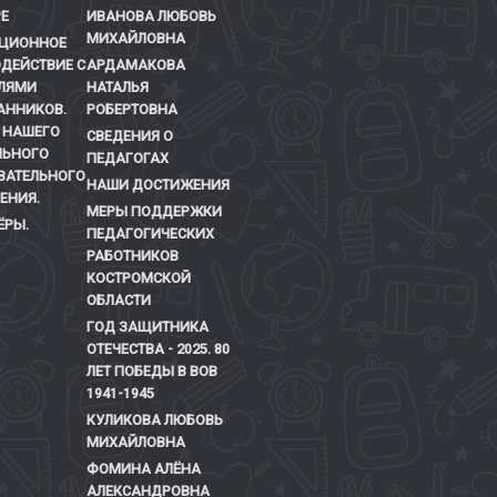
Е
ИВАНОВА ЛЮБОВЬ
МИХАЙЛОВНА
ЦИОННОЕ
ДЕЙСТВИЕ С
АРДАМАКОВА
ЛЯМИ
НАТАЛЬЯ
АННИКОВ.
РОБЕРТОВНА
 НАШЕГО
СВЕДЕНИЯ О
ЬНОГО
ПЕДАГОГАХ
ВАТЕЛЬНОГО
НАШИ ДОСТИЖЕНИЯ
ЕНИЯ.
МЕРЫ ПОДДЕРЖКИ
ЁРЫ.
ПЕДАГОГИЧЕСКИХ
РАБОТНИКОВ
КОСТРОМСКОЙ
ОБЛАСТИ
ГОД ЗАЩИТНИКА
ОТЕЧЕСТВА - 2025. 80
ЛЕТ ПОБЕДЫ В ВОВ
1941-1945
КУЛИКОВА ЛЮБОВЬ
МИХАЙЛОВНА
ФОМИНА АЛЁНА
АЛЕКСАНДРОВНА