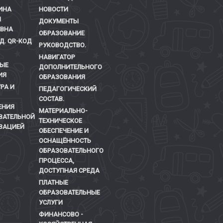
ИНА
НОВОСТИ
Я
ДОКУМЕНТЫ
ЕВНА
ОБРАЗОВАНИЕ
Д. QR-КОД
РУКОВОДСТВО.
НАВИГАТОР
ЫЕ
ДОПОЛНИТЕЛЬНОГО
ИЯ
ОБРАЗОВАНИЯ
РА И
ПЕДАГОГИЧЕСКИЙ
СОСТАВ.
ЕНИЯ
МАТЕРИАЛЬНО-
ВАТЕЛЬНОЙ
ТЕХНИЧЕСКОЕ
ЗАЦИЕЙ
ОБЕСПЕЧЕНИЕ И
ОСНАЩЁННОСТЬ
ОБРАЗОВАТЕЛЬНОГО
ПРОЦЕССА,
ДОСТУПНАЯ СРЕДА
ПЛАТНЫЕ
ОБРАЗОВАТЕЛЬНЫЕ
УСЛУГИ
ФИНАНСОВО -