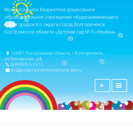
Муниципальное бюджетное дошкольное
образовательное учреждение общеразвивающего
вида городского округа город Волгореченск
Костромской области «Детский сад № 5 «Улыбка»
156901 Костромская область, г.Волгореченск,
ул.Пионерская , д.8,
8(49453) 5-19-11
ds5@volgorechensk.kostroma.gov.ru