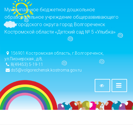
Муниципальное бюджетное дошкольное
образовательное учреждение общеразвивающего
вида городского округа город Волгореченск
Костромской области «Детский сад № 5 «Улыбка»
156901 Костромская область, г.Волгореченск,
ул.Пионерская , д.8,
8(49453) 5-19-11
ds5@volgorechensk.kostroma.gov.ru