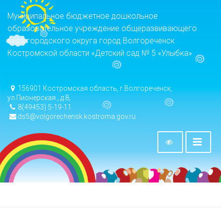
Муниципальное бюджетное дошкольное
образовательное учреждение общеразвивающего
вида городского округа город Волгореченск
Костромской области «Детский сад № 5 «Улыбка»
156901 Костромская область, г.Волгореченск,
ул.Пионерская , д.8,
8(49453) 5-19-11
ds5@volgorechensk.kostroma.gov.ru