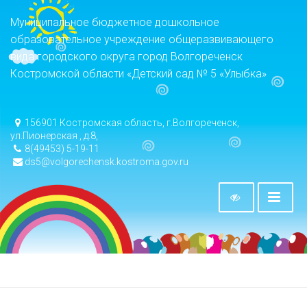
Муниципальное бюджетное дошкольное
образовательное учреждение общеразвивающего
вида городского округа город Волгореченск
Костромской области «Детский сад № 5 «Улыбка»
156901 Костромская область, г.Волгореченск,
ул.Пионерская , д.8,
8(49453) 5-19-11
ds5@volgorechensk.kostroma.gov.ru