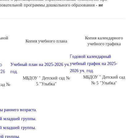
зовательной программы дошкольного образования
- не
ьной
Копия календарного
Копия учебного плана
учебного графика
Г
одовой календарный
учебный график на 2025-
о
Учебный план на 2025-2026 уч.
2026 уч. год.
026
год.
МБДОУ " Детский сад
МБДОУ " Детский сад №
№ 5 "Улыбка"
5 "Улыбка"
сад №
 раннего возраста.
ой младшей группы.
ой младшей группы.
ей группы.