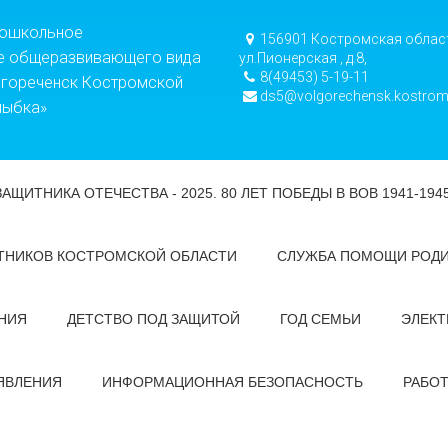
дошкольное
156901 Костромская област
е общеразвивающего вида
ул.Пионерская , д.8,
8(49453) 5-19-11
лгореченск Костромской
ds5@volgorechensk.kostrom
лыбка»
ЗАЩИТНИКА ОТЕЧЕСТВА - 2025. 80 ЛЕТ ПОБЕДЫ В ВОВ 1941-194
ТНИКОВ КОСТРОМСКОЙ ОБЛАСТИ
СЛУЖБА ПОМОЩИ РОД
НИЯ
ДЕТСТВО ПОД ЗАЩИТОЙ
ГОД СЕМЬИ
ЭЛЕКТ
ЯВЛЕНИЯ
ИНФОРМАЦИОННАЯ БЕЗОПАСНОСТЬ
РАБО