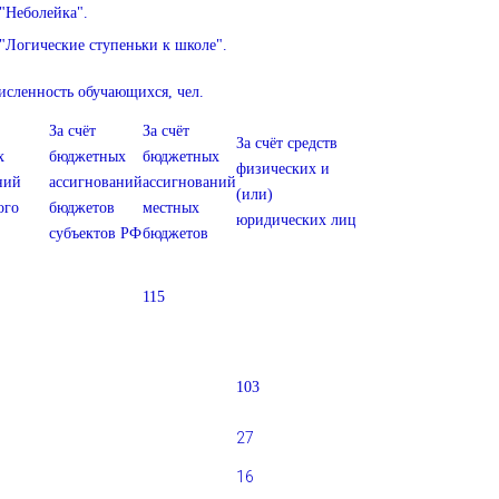
"Неболейка".
"Логические ступеньки к школе".
исленность обучающихся, чел.
За счёт
За счёт
За счёт средств
х
бюджетных
бюджетных
физических и
ний
ассигнований
ассигнований
(или)
ого
бюджетов
местных
юридических лиц
субъектов РФ
бюджетов
115
103
27
16