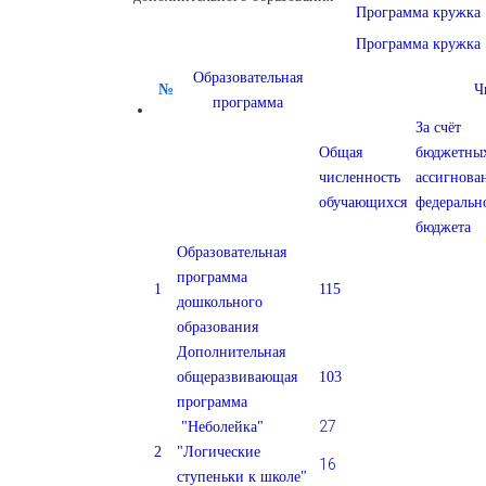
Программа кружка 
Программа кружка 
Образовательная
№
Ч
программа
За счёт
Общая
бюджетны
численность
ассигнова
обучающихся
федеральн
бюджета
Образовательная
программа
1
115
дошкольного
образования
Дополнительная
общеразвивающая
103
программа
27
"Неболейка"
2
"Логические
16
ступеньки к школе"