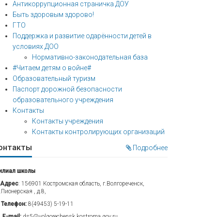
Антикоррупционная страничка ДОУ
Быть здоровым здорово!
ГТО
Поддержка и развитие одарённости детей в
условиях ДОО
Нормативно-законодательная база
#Читаем детям о войне#
Образовательный туризм
Паспорт дорожной безопасности
образовательного учреждения
Контакты
Контакты учреждения
Контакты контролирующих организаций
онтакты
Подробнее
илиал школы
Адрес
: 156901 Костромская область, г.Волгореченск,
.Пионерская , д.8,
Телефон:
8(49453) 5-19-11
E-mail:
ds5@volgorechensk.kostroma.gov.ru