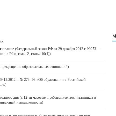
М
ия
азование
(Федеральный закон РФ от 29 декабря 2012 г. №273 —
ии в РФ», глава 2, статья 10(4))
до прекращения образовательных отношений)
 29.12.2012 г. № 273-ФЗ «Об образовании в Российской
.,ч.)
 полного дня (с 12-ти часовым пребыванием воспитанников в
вивающей направленности)
чение и дистанционные образовательные технологии при