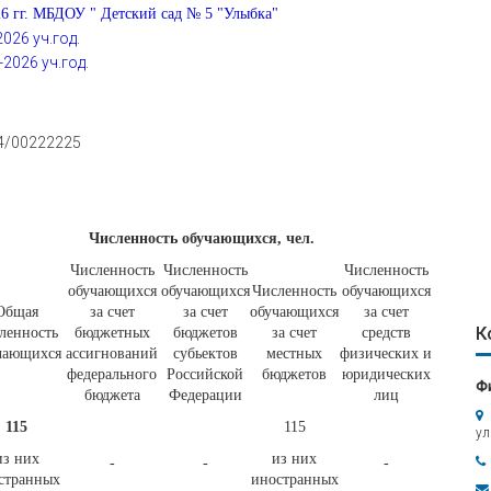
6 гг.
МБДОУ " Детский сад № 5 "Улыбка"
026 уч.год.
2026 уч.год.
4/00222225
Численность обучающихся, чел.
Численность
Численность
Численность
обучающихся
обучающихся
Численность
обучающихся
Общая
за счет
за счет
обучающихся
за счет
К
ленность
бюджетных
бюджетов
за счет
средств
чающихся
ассигнований
субьектов
местных
физических и
федерального
Российской
бюджетов
юридических
Ф
бюджета
Федерации
лиц
115
115
ул
из них
из них
-
-
-
странных
иностранных