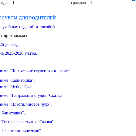
аждан -
1
граждан - 1
ЕСУРСЫ ДЛЯ РОДИТЕЛЕЙ
 учебных изданий и пособий.
х программах
6 уч.год..
а 2025-2026 уч.год..
амме "Логические ступеньки к школе".
амме "Капитошка".
амме "Неболейка"
.
мме "Театральная студия "Сказка".
амме "Пластилиновое чудо".
"Капитошка"..
Театральная студия "Сказка".
"Пластилиновое чудо".