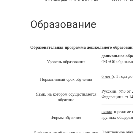
Образование
Образовательная программа дошкольного образован
дошкольное обр
ФЗ «Об образован
Уровень образования
6 лет
(с 1 года 
Нормативный срок обучения
Русский
, (ФЗ от
Язык, на котором осуществляется
Федерации» ст.14
обучение
очная
, в режиме
группах общераз
Формы обучения
Электронное обу
Информация об использовании при