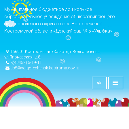
Муниципальное бюджетное дошкольное
образовательное учреждение общеразвивающего
вида городского округа город Волгореченск
Костромской области «Детский сад № 5 «Улыбка»
156901 Костромская область, г.Волгореченск,
ул.Пионерская , д.8,
8(49453) 5-19-11
ds5@volgorechensk.kostroma.gov.ru