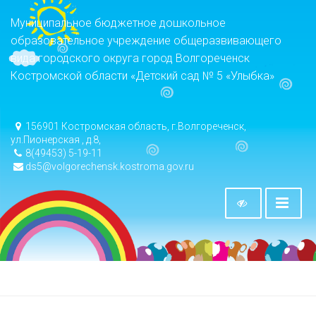
Муниципальное бюджетное дошкольное
образовательное учреждение общеразвивающего
вида городского округа город Волгореченск
Костромской области «Детский сад № 5 «Улыбка»
156901 Костромская область, г.Волгореченск,
ул.Пионерская , д.8,
8(49453) 5-19-11
ds5@volgorechensk.kostroma.gov.ru