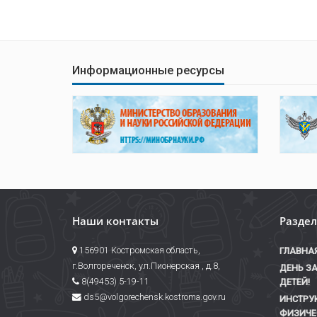
Информационные ресурсы
Наши контакты
Разде
156901 Костромская область,
ГЛАВНА
г.Волгореченск, ул.Пионерская , д.8,
ДЕНЬ З
8(49453) 5-19-11
ДЕТЕЙ!
ds5@volgorechensk.kostroma.gov.ru
ИНСТРУ
ФИЗИЧЕ