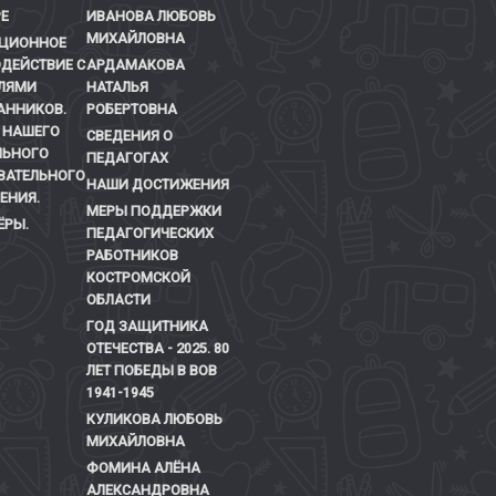
Е
ИВАНОВА ЛЮБОВЬ
МИХАЙЛОВНА
ЦИОННОЕ
ДЕЙСТВИЕ С
АРДАМАКОВА
ЛЯМИ
НАТАЛЬЯ
АННИКОВ.
РОБЕРТОВНА
 НАШЕГО
СВЕДЕНИЯ О
ЬНОГО
ПЕДАГОГАХ
ВАТЕЛЬНОГО
НАШИ ДОСТИЖЕНИЯ
ЕНИЯ.
МЕРЫ ПОДДЕРЖКИ
ЁРЫ.
ПЕДАГОГИЧЕСКИХ
РАБОТНИКОВ
КОСТРОМСКОЙ
ОБЛАСТИ
ГОД ЗАЩИТНИКА
ОТЕЧЕСТВА - 2025. 80
ЛЕТ ПОБЕДЫ В ВОВ
1941-1945
КУЛИКОВА ЛЮБОВЬ
МИХАЙЛОВНА
ФОМИНА АЛЁНА
АЛЕКСАНДРОВНА