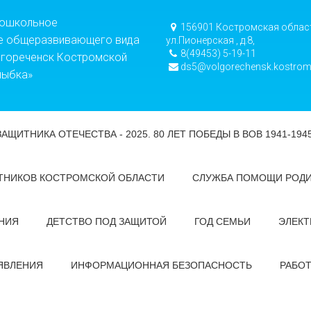
дошкольное
156901 Костромская област
е общеразвивающего вида
ул.Пионерская , д.8,
8(49453) 5-19-11
лгореченск Костромской
ds5@volgorechensk.kostrom
лыбка»
ЗАЩИТНИКА ОТЕЧЕСТВА - 2025. 80 ЛЕТ ПОБЕДЫ В ВОВ 1941-194
ТНИКОВ КОСТРОМСКОЙ ОБЛАСТИ
СЛУЖБА ПОМОЩИ РОД
НИЯ
ДЕТСТВО ПОД ЗАЩИТОЙ
ГОД СЕМЬИ
ЭЛЕКТ
ЯВЛЕНИЯ
ИНФОРМАЦИОННАЯ БЕЗОПАСНОСТЬ
РАБО