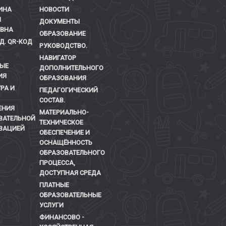
ИНА
НОВОСТИ
Я
ДОКУМЕНТЫ
ЕВНА
ОБРАЗОВАНИЕ
Д. QR-КОД
РУКОВОДСТВО.
НАВИГАТОР
ЫЕ
ДОПОЛНИТЕЛЬНОГО
ИЯ
ОБРАЗОВАНИЯ
РА И
ПЕДАГОГИЧЕСКИЙ
СОСТАВ.
ЕНИЯ
МАТЕРИАЛЬНО-
ВАТЕЛЬНОЙ
ТЕХНИЧЕСКОЕ
ЗАЦИЕЙ
ОБЕСПЕЧЕНИЕ И
ОСНАЩЁННОСТЬ
ОБРАЗОВАТЕЛЬНОГО
ПРОЦЕССА,
ДОСТУПНАЯ СРЕДА
ПЛАТНЫЕ
ОБРАЗОВАТЕЛЬНЫЕ
УСЛУГИ
ФИНАНСОВО -