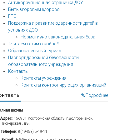
Антикоррупционная страничка ДОУ
Быть здоровым здорово!
ГТО
Поддержка и развитие одарённости детей в
условиях ДОО
Нормативно-законодательная база
#Читаем детям о войне#
Образовательный туризм
Паспорт дорожной безопасности
образовательного учреждения
Контакты
Контакты учреждения
Контакты контролирующих организаций
онтакты
Подробнее
илиал школы
Адрес
: 156901 Костромская область, г.Волгореченск,
.Пионерская , д.8,
Телефон:
8(49453) 5-19-11
E-mail:
ds5@volgorechensk.kostroma.gov.ru