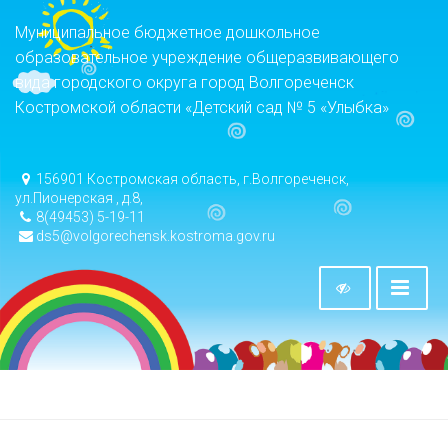
Муниципальное бюджетное дошкольное
образовательное учреждение общеразвивающего
вида городского округа город Волгореченск
Костромской области «Детский сад № 5 «Улыбка»
156901 Костромская область, г.Волгореченск,
ул.Пионерская , д.8,
8(49453) 5-19-11
ds5@volgorechensk.kostroma.gov.ru